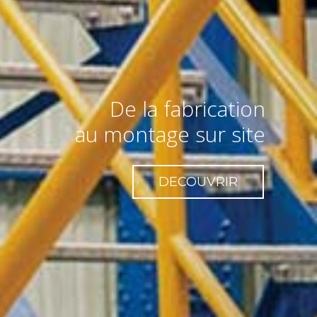
De la fabrication
au montage sur site
DECOUVRIR