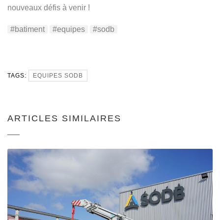
nouveaux défis à venir !
#batiment
#equipes
#sodb
TAGS:
EQUIPES SODB
ARTICLES SIMILAIRES
NOUVELLES
MACHINES – PRESSE
PLIEUSE ET
CISAILLE À
COMMANDES
NUMÉRIQUES