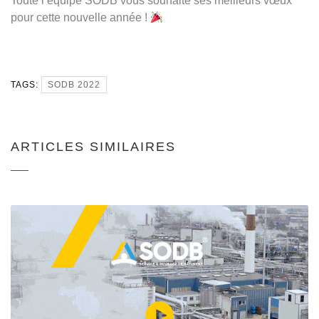
Toute l’équipe SODB vous souhaite ses meilleurs vœux
pour cette nouvelle année !
TAGS:
SODB 2022
ARTICLES SIMILAIRES
[INTERVIEW] – LA
SURTOITURE, C’EST
RÉTROSPECTIVE
QUOI ?
2020