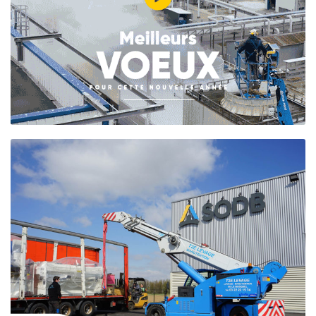
NOUVELLES
MACHINES – PRESSE
PLIEUSE ET
CISAILLE À
COMMANDES
NUMÉRIQUES