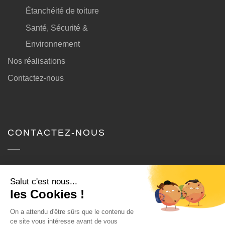
Étanchéité de toiture
Santé, Sécurité &
Environnement
Nos réalisations
Contactez-nous
CONTACTEZ-NOUS
SODB
410 Allée du Cardo, ZI Actiparc,
62580 Bailleul-Sir-Berthoult
Bureau : 03 21 24 34 20
Fax : 03 21 24 34 24