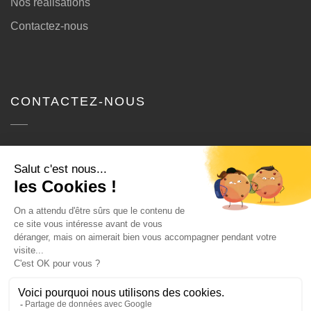
Nos réalisations
Contactez-nous
CONTACTEZ-NOUS
SODB
410 Allée du Cardo, ZI Actiparc,
62580 Bailleul-Sir-Berthoult
Bureau : 03 21 24 34 20
Fax : 03 21 24 34 24